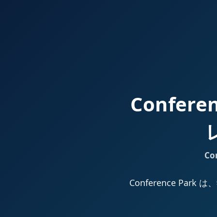
Confer
Co
Conference 