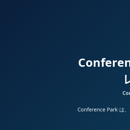
Confer
Co
Conference 