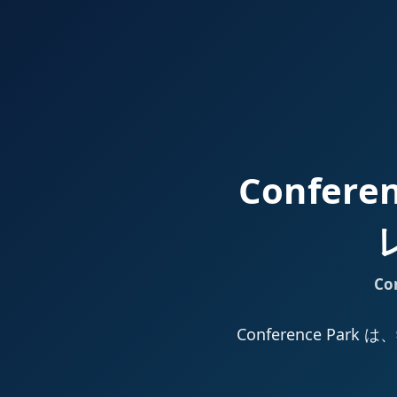
Confer
Co
Conference 