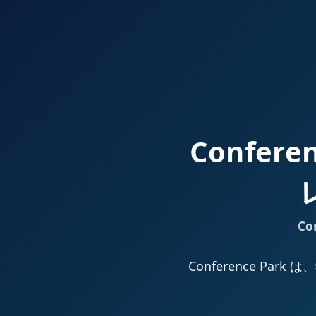
Confer
Co
Conference 