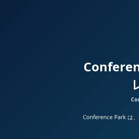
Confer
Co
Conference 