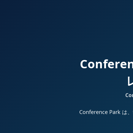
Confer
Co
Conference 