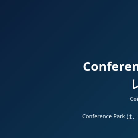
Confer
Co
Conference 