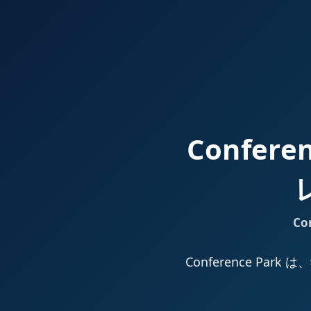
Confer
Co
Conference 