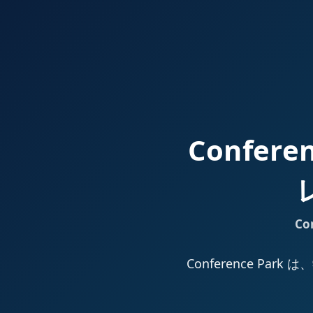
Confer
Co
Conference 