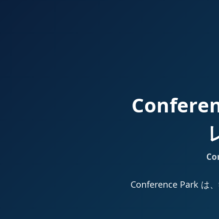
Confer
Co
Conference 