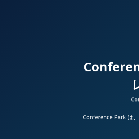
Confer
Co
Conference 