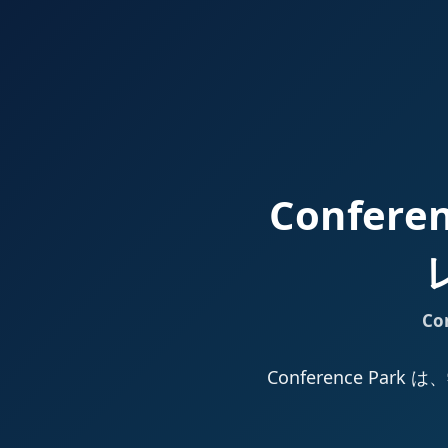
Confer
Co
Conference 