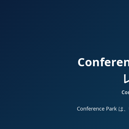
Confer
Co
Conference 