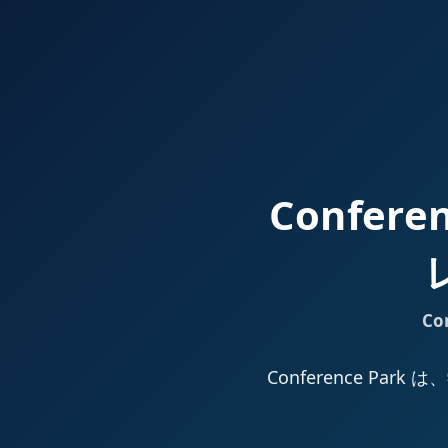
Confer
Co
Conference 