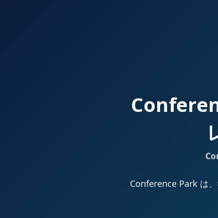
Confer
Co
Conference 