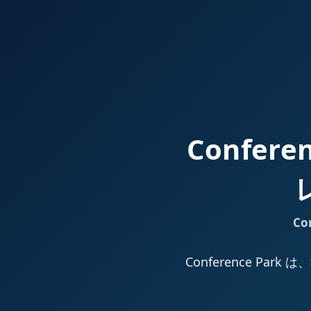
Confer
Co
Conference 