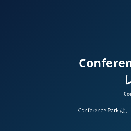
Confer
Co
Conference 