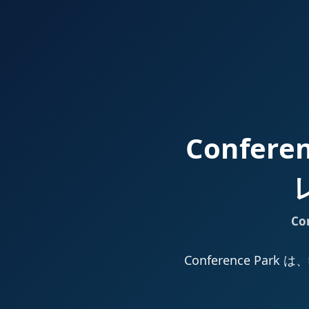
Confer
Co
Conference 