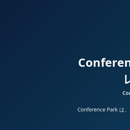
Confer
Co
Conference 