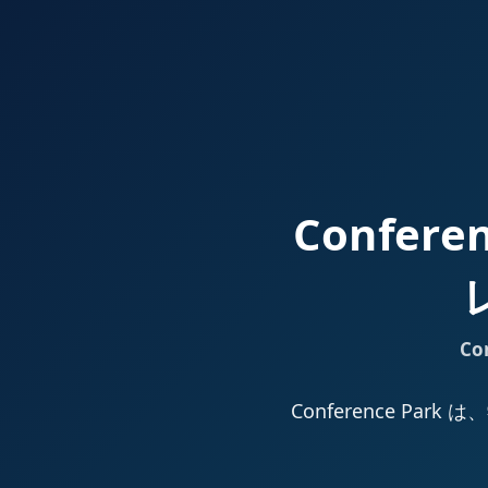
Confer
Co
Conference 