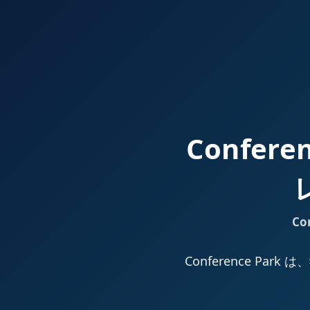
Confer
Co
Conference 