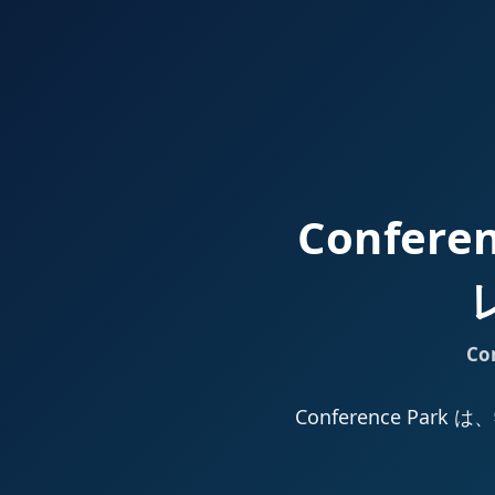
Confer
Co
Conference 