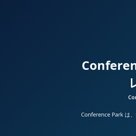
Confer
Co
Conference 